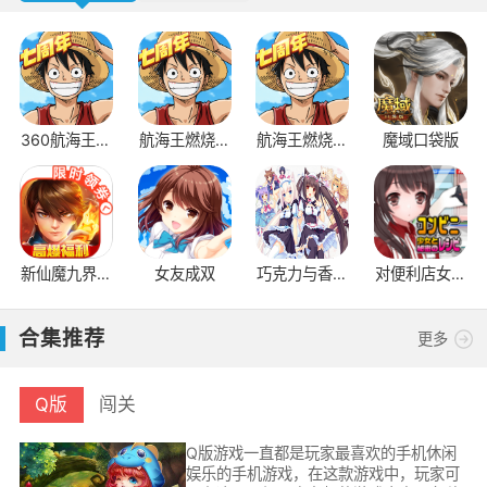
360航海王燃
航海王燃烧意
航海王燃烧意
魔域口袋版
烧意志
志bt版
志怀旧服
新仙魔九界互
女友成双
巧克力与香子
对便利店女孩
通版
兰
的恶作剧
合集推荐
更多
Q版
闯关
Q版游戏一直都是玩家最喜欢的手机休闲
娱乐的手机游戏，在这款游戏中，玩家可