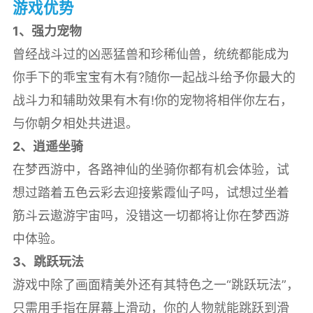
游戏优势
1、强力宠物
曾经战斗过的凶恶猛兽和珍稀仙兽，统统都能成为
你手下的乖宝宝有木有?随你一起战斗给予你最大的
战斗力和辅助效果有木有!你的宠物将相伴你左右，
与你朝夕相处共进退。
2、逍遥坐骑
在梦西游中，各路神仙的坐骑你都有机会体验，试
想过踏着五色云彩去迎接紫霞仙子吗，试想过坐着
筋斗云遨游宇宙吗，没错这一切都将让你在梦西游
中体验。
3、跳跃玩法
游戏中除了画面精美外还有其特色之一“跳跃玩法”，
只需用手指在屏幕上滑动，你的人物就能跳跃到滑