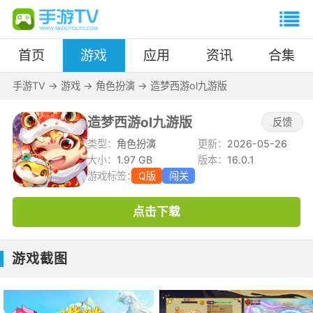
首页
游戏
应用
资讯
合集
手游TV
->
游戏
->
角色扮演
->
造梦西游ol九游版
造梦西游ol九游版
反馈
类型：
角色扮演
更新：
2026-05-26
大小：
1.97 GB
版本：
16.0.1
游戏标签：
Q版
闯关
点击下载
游戏截图