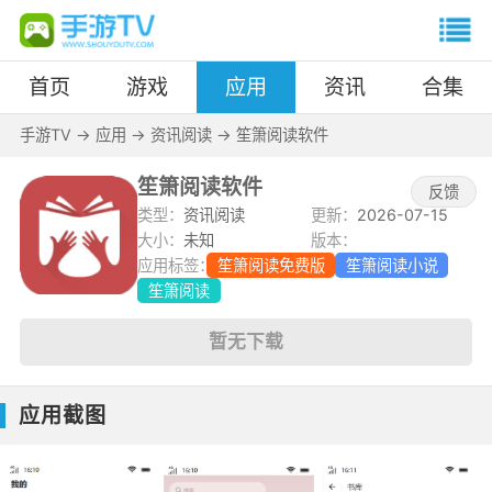
首页
游戏
应用
资讯
合集
手游TV
->
应用
->
资讯阅读
->
笙箫阅读软件
笙箫阅读软件
反馈
类型：
资讯阅读
更新：
2026-07-15
大小：
未知
版本：
应用标签：
笙箫阅读免费版
笙箫阅读小说
笙箫阅读
暂无下载
应用截图