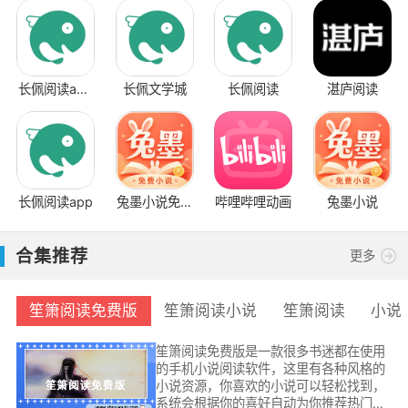
长佩阅读app
长佩文学城
长佩阅读
湛庐阅读
官方版
长佩阅读app
兔墨小说免费
哔哩哔哩动画
兔墨小说
版
合集推荐
更多
笙箫阅读免费版
笙箫阅读小说
笙箫阅读
小说
笙箫阅读免费版是一款很多书迷都在使用
的手机小说阅读软件，这里有各种风格的
小说资源，你喜欢的小说可以轻松找到，
系统会根据你的喜好自动为你推荐热门小