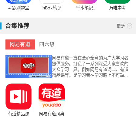
考霸刷题宝
inBox笔记
千本笔记
万唯中考
2023
合集推荐
更多
网易有道
四六级
网易有道一直在全心全意的为广大学习者
提供服务。打造了一系列深受大家喜欢的
大众学习工具。例如网易有道词典、有道
精品课等。是学习者在学习路上不可缺少
的伙伴。
有道精品课
网易有道词典
A