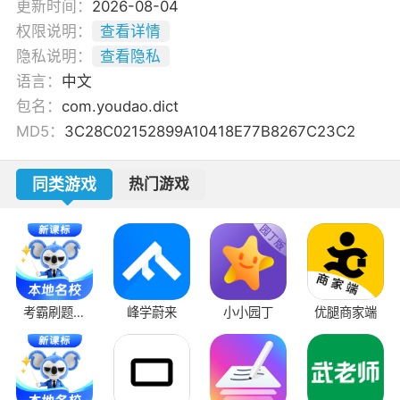
更新时间：
2026-08-04
权限说明：
查看详情
隐私说明：
查看隐私
语言：
中文
包名：
com.youdao.dict
MD5：
3C28C02152899A10418E77B8267C23C2
同类游戏
热门游戏
考霸刷题宝
峰学蔚来
小小园丁
优腿商家端
app