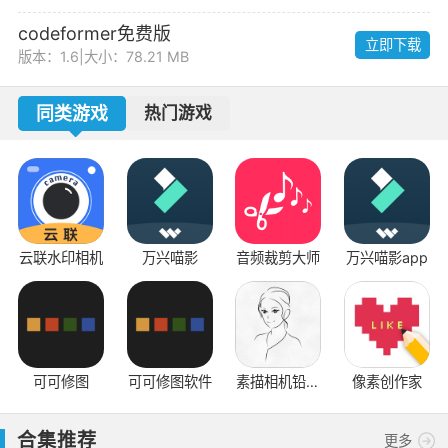
codeformer免费版
立即下载
版本：1.6
|
大小：78.21 MB
同类游戏
热门游戏
云联水印相机
万兴喵影
音频裁剪大师
万兴喵影app
音
可可修图
可可修图软件
素描相机铅笔
像素创作家
画
合集推荐
更多