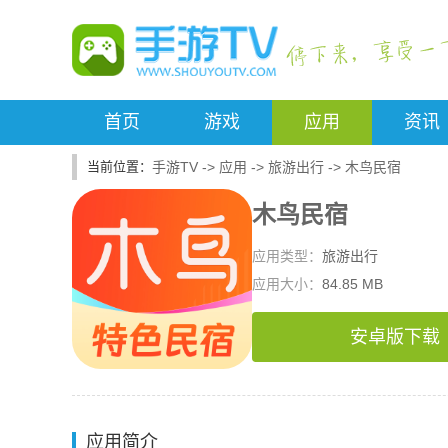
首页
游戏
应用
资讯
手游TV
->
应用
->
旅游出行
->
木鸟民宿
木鸟民宿
应用类型：
旅游出行
应用大小：
84.85 MB
安卓版下载
应用简介