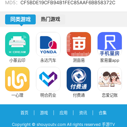
MD5：
CF5BDE19CFB94B1FEC85AAF6BB58372C
同类游戏
热门游戏
小篆云印
永达汽车
测亩易
家易量app
一心理
明合药业
付费通
恋爱记账
首页
|
游戏
|
应用
|
资讯
|
合集
Copyright © shouyoutv.com All rights reserved 手游TV