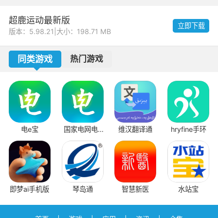
超鹿运动最新版
立即下载
版本：5.98.21
|
大小：198.71 MB
同类游戏
热门游戏
电e宝
国家电网电e
维汉翻译通
hryfine手环
宝
即梦ai手机版
琴岛通
智慧新医
水站宝