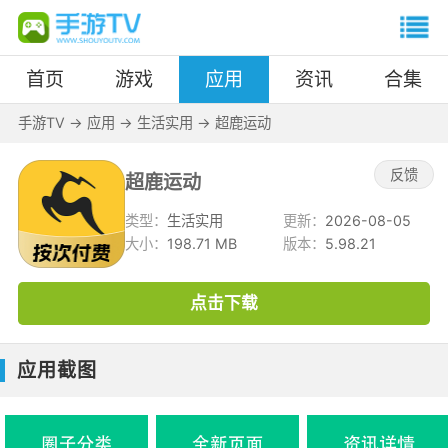
首页
游戏
应用
资讯
合集
手游TV
->
应用
->
生活实用
->
超鹿运动
反馈
超鹿运动
类型：
生活实用
更新：
2026-08-05
大小：
198.71 MB
版本：
5.98.21
点击下载
应用截图