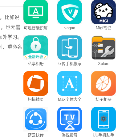
，比如说
的，也无需
可溢智能识屏
vagaa
Migi笔记
额外学习。
制、重命名
私享相册
互传手机搬家
Xplore
扫描精灵
Max字体大全
桔子相册
蓝云快传
海悦投屏
UU手机助手