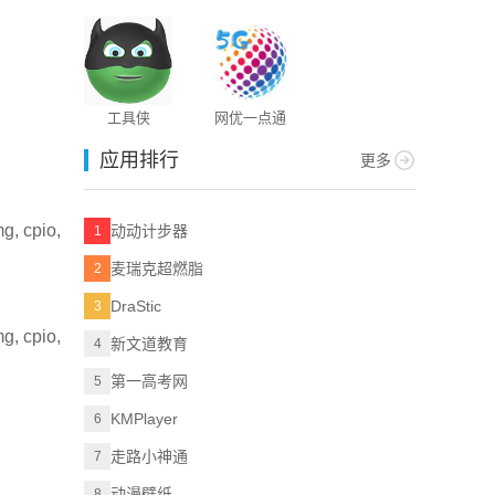
工具侠
网优一点通
应用排行
更多
mg, cpio,
动动计步器
1
麦瑞克超燃脂
2
DraStic
3
mg, cpio,
新文道教育
4
第一高考网
5
KMPlayer
6
走路小神通
7
动漫壁纸
8