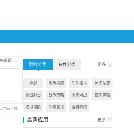
报反馈
游戏分类
软件分类
更多
全部
角色扮演
动作格斗
休闲益智
全部
枪战射击
战争策略
卡牌对战
音乐舞蹈
旅游出行
模拟塔防
体育竞技
挂机养成
资讯阅读
二维码下载
最新应用
更多