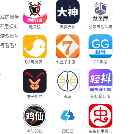
游戏的账号
不用担心
租号玩
网易大神
分享库软件库
的游戏账号
租号看看！
飞鱼电竞赏金
七匣子手游中
GG租号
赛手机版
心
。
猴子电竞
战篮
轻抖最新版
鸡仙2021
画质云
虫虫助手最新