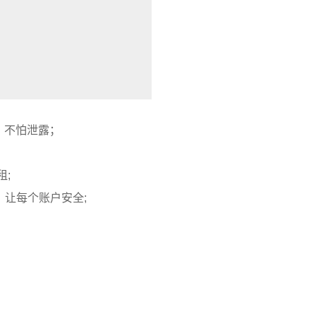
，不怕泄露；
租;
，让每个账户安全;