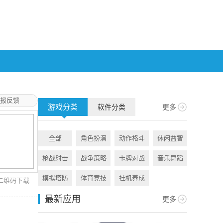
报反馈
游戏分类
软件分类
更多
全部
角色扮演
动作格斗
休闲益智
全部
枪战射击
战争策略
卡牌对战
音乐舞蹈
旅游出行
模拟塔防
体育竞技
挂机养成
资讯阅读
二维码下载
最新应用
更多