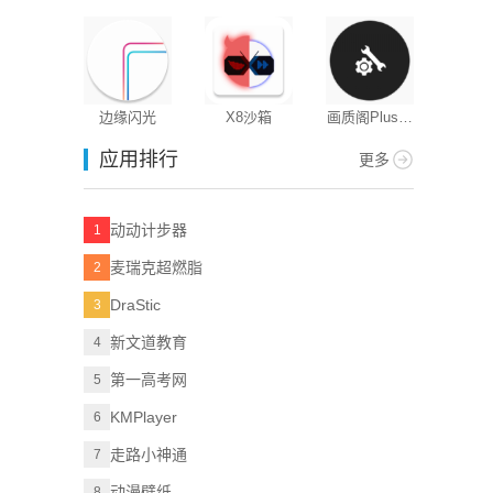
版
边缘闪光
X8沙箱
画质阁Plus工
具
应用排行
更多
动动计步器
1
麦瑞克超燃脂
2
DraStic
3
新文道教育
4
第一高考网
5
KMPlayer
6
走路小神通
7
动漫壁纸
8