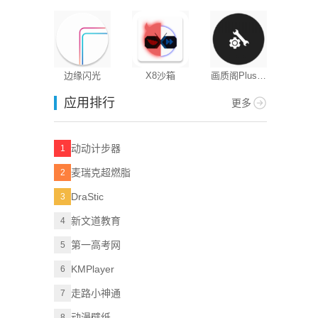
版
边缘闪光
X8沙箱
画质阁Plus工
具
应用排行
更多
动动计步器
1
麦瑞克超燃脂
2
DraStic
3
新文道教育
4
第一高考网
5
KMPlayer
6
走路小神通
7
动漫壁纸
8