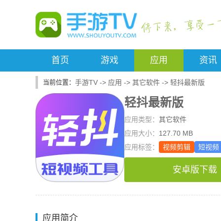
首页
游戏
应用
资讯
手游TV
->
应用
->
其它软件
->
轻抖最新版
轻抖最新版
应用类型：
其它软件
应用大小：
127.70 MB
应用标签：
视频剪辑
短视频
安卓版下载
应用简介