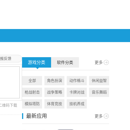
报反馈
游戏分类
软件分类
更多
全部
角色扮演
动作格斗
休闲益智
全部
枪战射击
战争策略
卡牌对战
音乐舞蹈
旅游出行
模拟塔防
体育竞技
挂机养成
资讯阅读
二维码下载
最新应用
更多