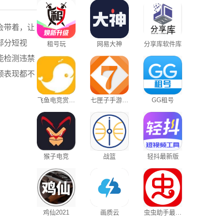
会带着，让
部分短视
租号玩
网易大神
分享库软件库
能检测违禁
频表现都不
飞鱼电竞赏金
七匣子手游中
GG租号
赛手机版
心
猴子电竞
战篮
轻抖最新版
鸡仙2021
画质云
虫虫助手最新