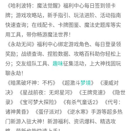
《哈利波特：魔法觉醒》福利中心每日签到领卡
牌；游戏攻略站，新手指引、玩法进阶、活动指南
快速查询；在线配卡、卡牌图鉴、魔法史题库等实
用工具，带你畅游魔法世界！
《永劫无间》福利中心绑定游戏角色、每日登录领
奖励；战绩查询、捏脸数据、攻略百科助你轻松上
分；交友组队工具、
趣味
征集活动，上大神找固玩
聊永劫！
《暗黑破坏神：不朽》 《超激斗
梦境
》 《漫威对
决》 《星战前夜：无烬星河》 《王牌竞速》 《隐世
录》 《宝可梦大探险》 《有杀气童话2》 《代号：
诸神黄昏》 《蛋仔派对》《逆水寒》手游等超多热
门新游入驻大神！新游福利、资讯爆料、精选攻