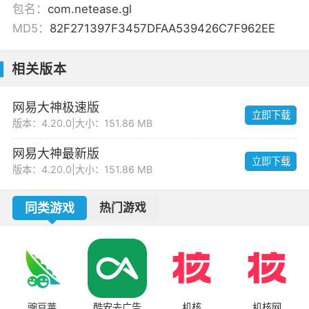
包名：
com.netease.gl
MD5：
82F271397F3457DFAA539426C7F962EE
相关版本
网易大神极速版
立即下载
版本：4.20.0
|
大小：151.86 MB
网易大神最新版
立即下载
版本：4.20.0
|
大小：151.86 MB
同类游戏
热门游戏
豌豆荚
酷安去广告
机核
机核网
音