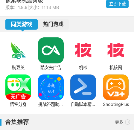
像素联机最新版
立即下载
版本：1.9.9
|
大小：11.13 MB
同类游戏
热门游戏
豌豆荚
酷安去广告
机核
机核网
音
悟空分身
挑战答题助手
自动脚本精灵
ShootingPlus
读屏搜题
手机版
合集推荐
更多