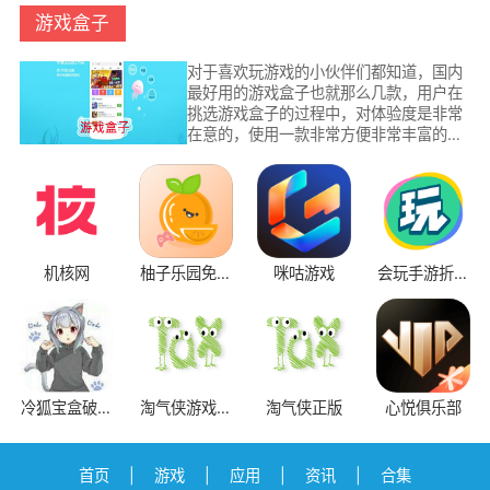
游戏盒子
对于喜欢玩游戏的小伙伴们都知道，国内
最好用的游戏盒子也就那么几款，用户在
挑选游戏盒子的过程中，对体验度是非常
在意的，使用一款非常方便非常丰富的游
戏盒子，可以让你挑选到满意的游戏，这
里为大家收集了当下最好用的游戏盒子合
集，相信总有一款是你喜欢的。
机核网
柚子乐园免费
咪咕游戏
会玩手游折扣
游戏
平台
冷狐宝盒破解
淘气侠游戏盒
淘气侠正版
心悦俱乐部
版
子
首页
|
游戏
|
应用
|
资讯
|
合集