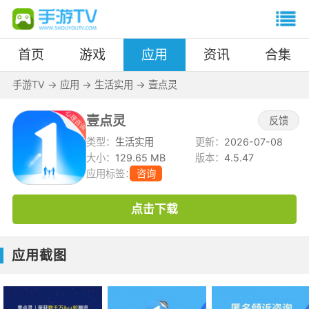
首页
游戏
应用
资讯
合集
手游TV
->
应用
->
生活实用
->
壹点灵
壹点灵
反馈
类型：
生活实用
更新：
2026-07-08
大小：
129.65 MB
版本：
4.5.47
应用标签：
咨询
点击下载
应用截图