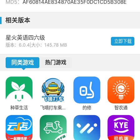
MD5：
AF60814AE834870AE35F0DC1CD5B308E
相关版本
星火英语四六级
立即下载
版本：6.0.4
|
大小：145.78 MB
同类游戏
热门游戏
种草生活
飞嘀打车乘客
的修
智农通
端