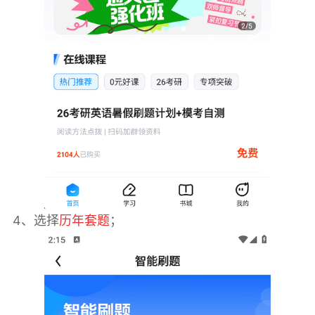
4、选择
历年套题
；