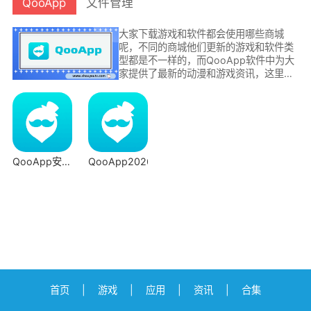
QooApp
文件管理
大家下载游戏和软件都会使用哪些商城
呢，不同的商城他们更新的游戏和软件类
型都是不一样的，而QooApp软件中为大
家提供了最新的动漫和游戏资讯，这里会
有各种新鲜、有趣的游戏，让你不会错过
任何一款热门游戏哦。本站更新了这款
app的多个版本，随时可以下载体验。
QooApp安卓
QooApp2026
版
W
首页
|
游戏
|
应用
|
资讯
|
合集