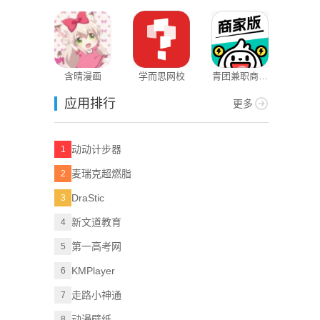
含晴漫画
学而思网校
青团兼职商户
版
应用排行
更多
动动计步器
1
麦瑞克超燃脂
2
DraStic
3
新文道教育
4
第一高考网
5
KMPlayer
6
走路小神通
7
动漫壁纸
8