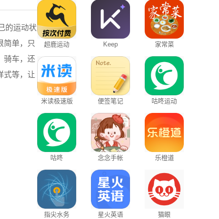
自己的运动状
很简单，只
超鹿运动
Keep
家常菜
、骑车，还
样式等，让
米读极速版
便签笔记
咕咚运动
咕咚
念念手帐
乐橙道
指尖水务
星火英语
猫眼