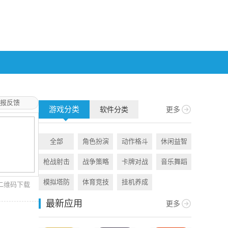
报反馈
游戏分类
软件分类
更多
全部
角色扮演
动作格斗
休闲益智
全部
枪战射击
战争策略
卡牌对战
音乐舞蹈
旅游出行
模拟塔防
体育竞技
挂机养成
资讯阅读
二维码下载
最新应用
更多