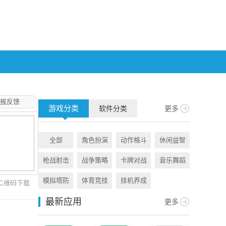
报反馈
游戏分类
软件分类
更多
全部
角色扮演
动作格斗
休闲益智
全部
枪战射击
战争策略
卡牌对战
音乐舞蹈
旅游出行
模拟塔防
体育竞技
挂机养成
资讯阅读
二维码下载
最新应用
更多