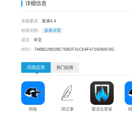
详细信息
系统要求：
安卓4.4
权限说明：
查看详情
语言：
中文
MD5：
7ABB22802BC76B2F31C54F4716D60C8C
同类应用
热门应用
网鱼
简记事
智消云管家