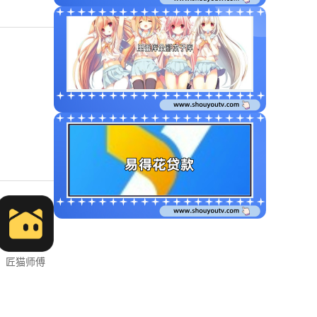
匠猫师傅
YY语音
学起Plus
测库验货通