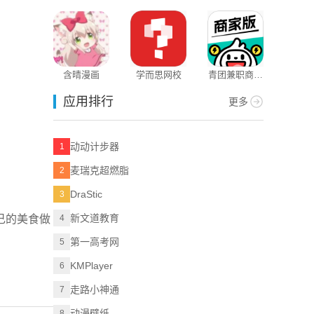
含晴漫画
学而思网校
青团兼职商户
版
应用排行
更多
动动计步器
1
麦瑞克超燃脂
2
DraStic
3
新文道教育
己的美食做
4
第一高考网
5
KMPlayer
6
走路小神通
7
动漫壁纸
8