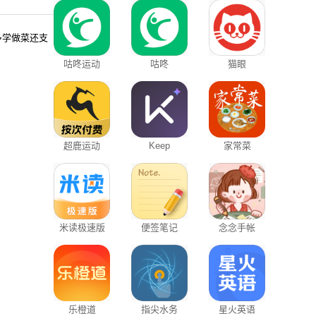
多学做菜还支
咕咚运动
咕咚
猫眼
超鹿运动
Keep
家常菜
米读极速版
便签笔记
念念手帐
乐橙道
指尖水务
星火英语