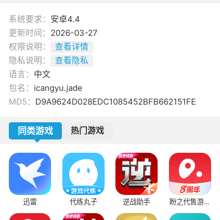
系统要求：
安卓4.4
更新时间：
2026-03-27
权限说明：
查看详情
隐私说明：
查看隐私
语言：
中文
包名：
icangyu.jade
MD5：
D9A9624D028EDC1085452BFB662151FE
同类游戏
热门游戏
迅雷
代练丸子
逆战助手
盼之代售游戏
交易平台