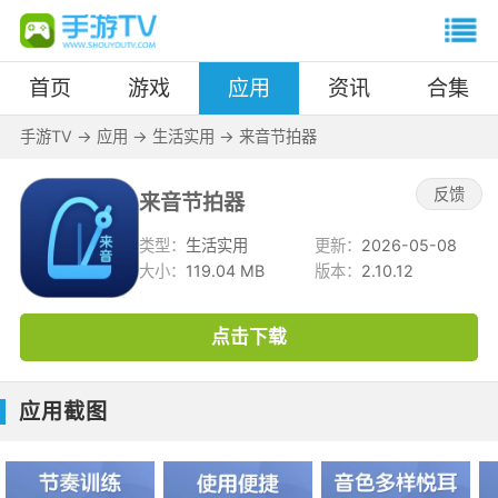
首页
游戏
应用
资讯
合集
手游TV
->
应用
->
生活实用
->
来音节拍器
反馈
来音节拍器
类型：
生活实用
更新：
2026-05-08
大小：
119.04 MB
版本：
2.10.12
点击下载
应用截图