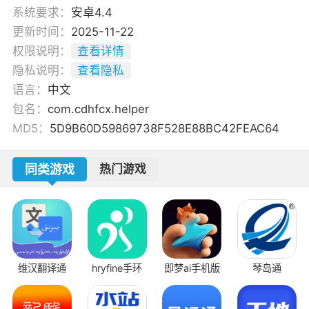
系统要求：
安卓4.4
更新时间：
2025-11-22
权限说明：
查看详情
隐私说明：
查看隐私
语言：
中文
包名：
com.cdhfcx.helper
MD5：
5D9B60D59869738F528E88BC42FEAC64
同类游戏
热门游戏
维汉翻译通
hryfine手环
即梦ai手机版
琴岛通