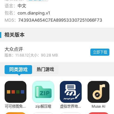
语言：
中文
包名：
com.dianping.v1
MD5：
74393AA654C7EA899533307251066F73
相关版本
大众点评
立即下载
版本：11.68.12
|
大小：90.28 MB
同类游戏
热门游戏
可可修图免费
zip解压缩
虚拟世界地图
Muse AI
版
生成器