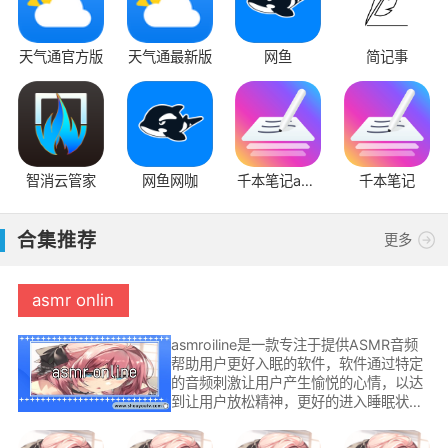
天气通官方版
天气通最新版
网鱼
简记事
智消云管家
网鱼网咖
千本笔记app
千本笔记
官方版
合集推荐
更多
asmr onlin
asmroiline是一款专注于提供ASMR音频
帮助用户更好入眠的软件，软件通过特定
的音频刺激让用户产生愉悦的心情，以达
到让用户放松精神，更好的进入睡眠状态
的目的，各种虫鸣振翅或者是落雨水流等
自然白噪音软件内都有，用户可以根据自