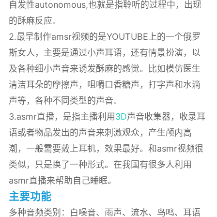
自发性autonomous,也就是指聆听的过程中，出现
的酥麻反应。
2.最早制作amsr视频的是YOUTUBE上的一个俄罗
斯女人，主要是通过小声耳语，还有情景扮演，以
及各种细小声音来诱发酥麻的感觉。比如模仿医生
清洁耳朵的摩擦声，咀嚼口香糖声，打字声和水滴
声等，各种不同类型的声音。
3.asmr直播，是指主播利用
3D
声音收集器，收录耳
语或者物品发出的声音来刺激观众，产生颅内高
潮，一般需要戴上耳机，效果最好。和asmr视频很
类似，只是换了一种形式。在我国有很多人利用
asmr直播来帮助自己睡眠。
主要功能
多种音频类别：白噪音、雨声、流水、鸟鸣、耳语