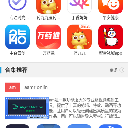
专注时光
药九九医药平
丁香妈妈
平安健康
ToDo
台
中食云创
万药通
药九九
蜜雪冰城app
合集推荐
更多
am
asmr onlin
am是一款功能强大的专业级视频编辑工
具，提供了丰富的剪辑、特效、动画等功
能，让用户可以轻松创建出高质量的视频
作品。用户可以随时导入素材进行编辑操
作，自主设置视频的尺寸，还可以设置视
频的帧率等参数应用支持多层次的图层编