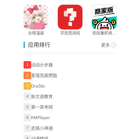
含晴漫画
学而思网校
青团兼职商户
版
应用排行
更多
动动计步器
1
麦瑞克超燃脂
2
DraStic
3
新文道教育
4
第一高考网
5
KMPlayer
6
走路小神通
7
动漫壁纸
8