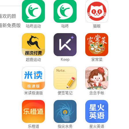
喜欢的颜
最新免费版
咕咚运动
咕咚
猫眼
超鹿运动
Keep
家常菜
米读极速版
便签笔记
念念手帐
乐橙道
指尖水务
星火英语