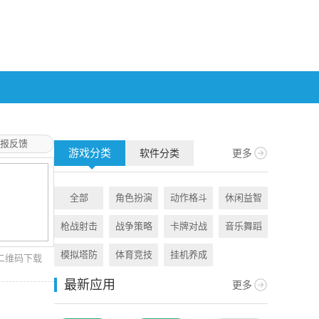
报反馈
游戏分类
软件分类
更多
全部
角色扮演
动作格斗
休闲益智
全部
枪战射击
战争策略
卡牌对战
音乐舞蹈
旅游出行
模拟塔防
体育竞技
挂机养成
资讯阅读
二维码下载
最新应用
更多