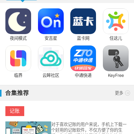
夜间模式
安吉星
蓝卡网
住这儿
临界
云眸社区
中通快递
KeyFree
合集推荐
更多
记账
对于喜欢记账的用户来说，手机上下载一
个好用的记账软件，不仅方便了你的生